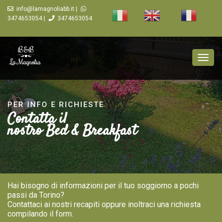
info@lamagnoliabb.it |
IT
EN
FR
3474653054 |
3474653054
Togg
navig
PER INFO E RICHIESTE
Contatta il
nostro Bed & Breakfast
Hai bisogno di informazioni per il tuo soggiorno a pochi
passi da Torino?
Contattaci ai nostri recapiti oppure inoltraci una richiesta
compilando il form.