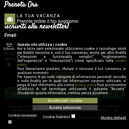
Prenota Ora
LA TUA VACANZA
Prenota online il tuo soggiorno
iscriviti alla newsletter!
Email:
Questo sito utilizza i cookie
Noi e terze parti selezionate utilizziamo cookie o tecnologie simili
Acconsento al trattamento dei dati personali ai sensi
per finalità tecniche e, con il tuo consenso, anche per altre finalità
(“interazioni e funzionalità semplici”, “miglioramento
dell'art. 13 del D. Lgs. 196/2003 e art. 13 GDPR 679/2016:
dell'esperienza” e “misurazione”) come specificato nella
cookie
policy
.
Puoi liberamente prestare, rifiutare o revocare il tuo consenso, in
qualsiasi momento.
Conferma
Per saperne di più sulle categorie di informazioni personali raccolte
e sulle finalità per le quali tali informazioni saranno utilizzate, si
prega di fare riferimento alla nostra
privacy policy
.Puoi acconsentire
all’utilizzo di tali tecnologie utilizzando il pulsante “Accetta”.
8 ago
+33°C
9 ago
+34°C
Chiudendo questa informativa, continui senza accettare.
Accetta tutti i cookie
Copyright © 2020-2026 LA MAGNOLIA B&B TUTTI I DIRITTI SONO RISERVATI
Accetta selezionati
www.lamagnoliabb.it | C.F: FNTMSV64S56C307G | CIR: 00106800001 | CIN:
IT001068C2XYA8H3JH
Cookie necessari
Cookie Statistici
Mostra dettagli
Developed by
ObjectWeb
|
Cookie Policy
|
Informativa Privacy