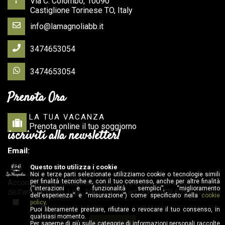
Via C. Colombo, 10090
Castiglione Torinese TO, Italy
info@lamagnoliabb.it
3474653054
3474653054
Prenota Ora
LA TUA VACANZA
Prenota online il tuo soggiorno
iscriviti alla newsletter!
Email:
Questo sito utilizza i cookie
Noi e terze parti selezionate utilizziamo cookie o tecnologie simili
Acconsento al trattamento dei dati personali ai sensi
per finalità tecniche e, con il tuo consenso, anche per altre finalità
(“interazioni e funzionalità semplici”, “miglioramento
dell'art. 13 del D. Lgs. 196/2003 e art. 13 GDPR 679/2016:
dell'esperienza” e “misurazione”) come specificato nella
cookie
policy
.
Puoi liberamente prestare, rifiutare o revocare il tuo consenso, in
qualsiasi momento.
Conferma
Per saperne di più sulle categorie di informazioni personali raccolte