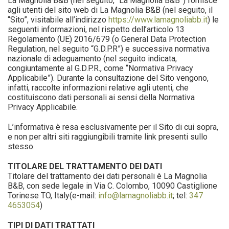
La Magnolia B&B (nel seguito, “La Magnolia B&B”) fornisce
agli utenti del sito web di La Magnolia B&B (nel seguito, il
“Sito”, visitabile all’indirizzo
https://www.lamagnoliabb.it
) le
seguenti informazioni, nel rispetto dell’articolo 13
Regolamento (UE) 2016/679 (o General Data Protection
Regulation, nel seguito “G.D.P.R”) e successiva normativa
nazionale di adeguamento (nel seguito indicata,
congiuntamente al G.D.P.R., come “Normativa Privacy
Applicabile”). Durante la consultazione del Sito vengono,
infatti, raccolte informazioni relative agli utenti, che
costituiscono dati personali ai sensi della Normativa
Privacy Applicabile.
L’informativa è resa esclusivamente per il Sito di cui sopra,
e non per altri siti raggiungibili tramite link presenti sullo
stesso.
TITOLARE DEL TRATTAMENTO DEI DATI
Titolare del trattamento dei dati personali è La Magnolia
B&B, con sede legale in Via C. Colombo, 10090 Castiglione
Torinese TO, Italy(e-mail:
info@lamagnoliabb.it
; tel:
347
4653054
)
TIPI DI DATI TRATTATI