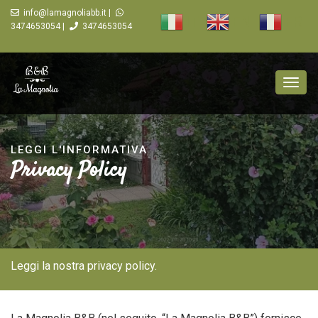
info@lamagnoliabb.it |
IT
EN
FR
3474653054 |
3474653054
Togg
navig
LEGGI L'INFORMATIVA
Privacy Policy
Leggi la nostra privacy policy.